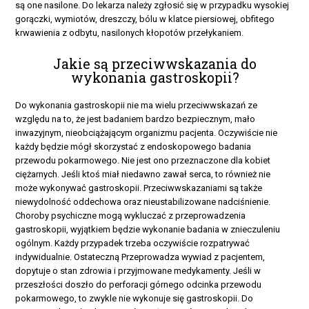
są one nasilone. Do lekarza należy zgłosić się w przypadku wysokiej
gorączki, wymiotów, dreszczy, bólu w klatce piersiowej, obfitego
krwawienia z odbytu, nasilonych kłopotów przełykaniem.
Jakie są przeciwwskazania do
wykonania gastroskopii?
Do wykonania gastroskopii nie ma wielu przeciwwskazań ze
względu na to, że jest badaniem bardzo bezpiecznym, mało
inwazyjnym, nieobciążającym organizmu pacjenta. Oczywiście nie
każdy będzie mógł skorzystać z endoskopowego badania
przewodu pokarmowego. Nie jest ono przeznaczone dla kobiet
ciężarnych. Jeśli ktoś miał niedawno zawał serca, to również nie
może wykonywać gastroskopii. Przeciwwskazaniami są także
niewydolność oddechowa oraz nieustabilizowane nadciśnienie.
Choroby psychiczne mogą wykluczać z przeprowadzenia
gastroskopii, wyjątkiem będzie wykonanie badania w znieczuleniu
ogólnym. Każdy przypadek trzeba oczywiście rozpatrywać
indywidualnie. Ostateczną Przeprowadza wywiad z pacjentem,
dopytuje o stan zdrowia i przyjmowane medykamenty. Jeśli w
przeszłości doszło do perforacji górnego odcinka przewodu
pokarmowego, to zwykle nie wykonuje się gastroskopii. Do