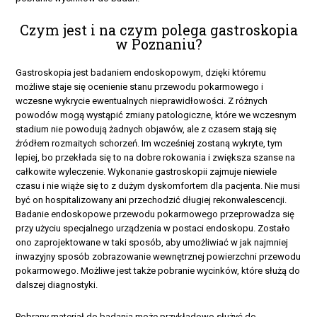
Czym jest i na czym polega gastroskopia
w Poznaniu?
Gastroskopia jest badaniem endoskopowym, dzięki któremu
możliwe staje się ocenienie stanu przewodu pokarmowego i
wczesne wykrycie ewentualnych nieprawidłowości. Z różnych
powodów mogą wystąpić zmiany patologiczne, które we wczesnym
stadium nie powodują żadnych objawów, ale z czasem stają się
źródłem rozmaitych schorzeń. Im wcześniej zostaną wykryte, tym
lepiej, bo przekłada się to na dobre rokowania i zwiększa szanse na
całkowite wyleczenie. Wykonanie gastroskopii zajmuje niewiele
czasu i nie wiąże się to z dużym dyskomfortem dla pacjenta. Nie musi
być on hospitalizowany ani przechodzić długiej rekonwalescencji.
Badanie endoskopowe przewodu pokarmowego przeprowadza się
przy użyciu specjalnego urządzenia w postaci endoskopu. Zostało
ono zaprojektowane w taki sposób, aby umożliwiać w jak najmniej
inwazyjny sposób zobrazowanie wewnętrznej powierzchni przewodu
pokarmowego. Możliwe jest także pobranie wycinków, które służą do
dalszej diagnostyki.
Pobrany materiał do badania może przykładowo służyć do