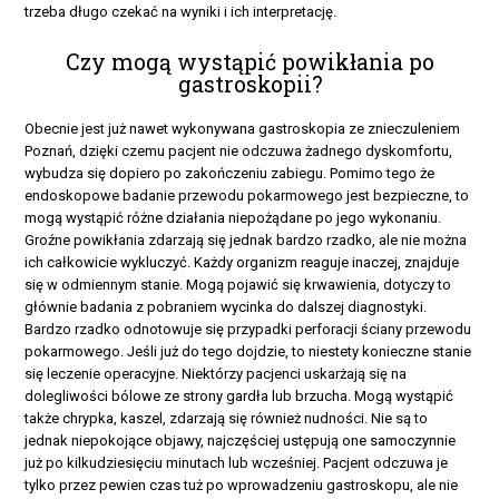
trzeba długo czekać na wyniki i ich interpretację.
Czy mogą wystąpić powikłania po
gastroskopii?
Obecnie jest już nawet wykonywana gastroskopia ze znieczuleniem
Poznań, dzięki czemu pacjent nie odczuwa żadnego dyskomfortu,
wybudza się dopiero po zakończeniu zabiegu. Pomimo tego że
endoskopowe badanie przewodu pokarmowego jest bezpieczne, to
mogą wystąpić różne działania niepożądane po jego wykonaniu.
Groźne powikłania zdarzają się jednak bardzo rzadko, ale nie można
ich całkowicie wykluczyć. Każdy organizm reaguje inaczej, znajduje
się w odmiennym stanie. Mogą pojawić się krwawienia, dotyczy to
głównie badania z pobraniem wycinka do dalszej diagnostyki.
Bardzo rzadko odnotowuje się przypadki perforacji ściany przewodu
pokarmowego. Jeśli już do tego dojdzie, to niestety konieczne stanie
się leczenie operacyjne. Niektórzy pacjenci uskarżają się na
dolegliwości bólowe ze strony gardła lub brzucha. Mogą wystąpić
także chrypka, kaszel, zdarzają się również nudności. Nie są to
jednak niepokojące objawy, najczęściej ustępują one samoczynnie
już po kilkudziesięciu minutach lub wcześniej. Pacjent odczuwa je
tylko przez pewien czas tuż po wprowadzeniu gastroskopu, ale nie