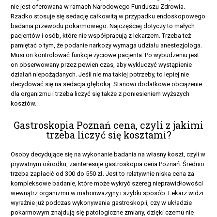
nie jest oferowana w ramach Narodowego Funduszu Zdrowia.
Rzadko stosuje się sedację całkowitą w przypadku endoskopowego
badania przewodu pokarmowego. Najczęściej dotyczy to małych
pacjentów i osób, które nie współpracują z lekarzem. Trzeba też
pamiętać o tym, że podanie narkozy wymaga udziału anestezjologa.
Musi on kontrolować funkcje życiowe pacjenta. Po wybudzeniu jest
on obserwowany przez pewien czas, aby wykluczyć wystąpienie
działań niepożądanych. Jeśli nie ma takiej potrzeby, to lepiej nie
decydować się na sedacja głęboką. Stanowi dodatkowe obciążenie
dla organizmu i trzeba liczyć się także z poniesieniem wyższych
kosztów.
Gastroskopia Poznań cena, czyli z jakimi
trzeba liczyć się kosztami?
Osoby decydujące się na wykonanie badania na własny koszt, czyli w
prywatnym ośrodku, zainteresuje gastroskopia cena Poznań. Średnio
trzeba zapłacić od 300 do 550 zł. Jest to relatywnie niska cena za
kompleksowe badanie, które może wykryć szereg nieprawidłowości
wewnątrz organizmu w małoinwazyjny i szybki sposób. Lekarz widzi
wyraźnie już podczas wykonywania gastroskopii, czy w układzie
pokarmowym znajdują się patologiczne zmiany, dzięki czemu nie