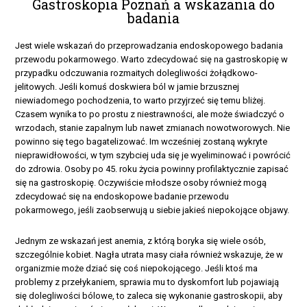
Gastroskopia Poznań a wskazania do
badania
Jest wiele wskazań do przeprowadzania endoskopowego badania
przewodu pokarmowego. Warto zdecydować się na gastroskopię w
przypadku odczuwania rozmaitych dolegliwości żołądkowo-
jelitowych. Jeśli komuś doskwiera ból w jamie brzusznej
niewiadomego pochodzenia, to warto przyjrzeć się temu bliżej.
Czasem wynika to po prostu z niestrawności, ale może świadczyć o
wrzodach, stanie zapalnym lub nawet zmianach nowotworowych. Nie
powinno się tego bagatelizować. Im wcześniej zostaną wykryte
nieprawidłowości, w tym szybciej uda się je wyeliminować i powrócić
do zdrowia. Osoby po 45. roku życia powinny profilaktycznie zapisać
się na gastroskopię. Oczywiście młodsze osoby również mogą
zdecydować się na endoskopowe badanie przewodu
pokarmowego, jeśli zaobserwują u siebie jakieś niepokojące objawy.
Jednym ze wskazań jest anemia, z którą boryka się wiele osób,
szczególnie kobiet. Nagła utrata masy ciała również wskazuje, że w
organizmie może dziać się coś niepokojącego. Jeśli ktoś ma
problemy z przełykaniem, sprawia mu to dyskomfort lub pojawiają
się dolegliwości bólowe, to zaleca się wykonanie gastroskopii, aby