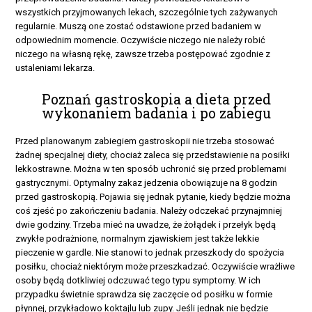
wszystkich przyjmowanych lekach, szczególnie tych zażywanych
regularnie. Muszą one zostać odstawione przed badaniem w
odpowiednim momencie. Oczywiście niczego nie należy robić
niczego na własną rękę, zawsze trzeba postępować zgodnie z
ustaleniami lekarza.
Poznań gastroskopia a dieta przed
wykonaniem badania i po zabiegu
Przed planowanym zabiegiem gastroskopii nie trzeba stosować
żadnej specjalnej diety, chociaż zaleca się przedstawienie na posiłki
lekkostrawne. Można w ten sposób uchronić się przed problemami
gastrycznymi. Optymalny zakaz jedzenia obowiązuje na 8 godzin
przed gastroskopią. Pojawia się jednak pytanie, kiedy będzie można
coś zjeść po zakończeniu badania. Należy odczekać przynajmniej
dwie godziny. Trzeba mieć na uwadze, że żołądek i przełyk będą
zwykłe podrażnione, normalnym zjawiskiem jest także lekkie
pieczenie w gardle. Nie stanowi to jednak przeszkody do spożycia
posiłku, chociaż niektórym może przeszkadzać. Oczywiście wrażliwe
osoby będą dotkliwiej odczuwać tego typu symptomy. W ich
przypadku świetnie sprawdza się zaczęcie od posiłku w formie
płynnej, przykładowo koktajlu lub zupy. Jeśli jednak nie będzie