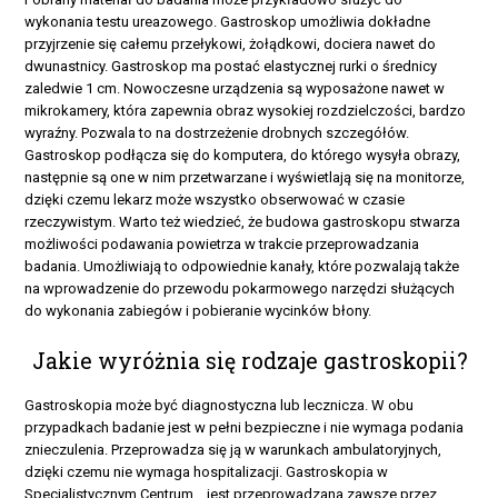
wykonania testu ureazowego. Gastroskop umożliwia dokładne
przyjrzenie się całemu przełykowi, żołądkowi, dociera nawet do
dwunastnicy. Gastroskop ma postać elastycznej rurki o średnicy
zaledwie 1 cm. Nowoczesne urządzenia są wyposażone nawet w
mikrokamery, która zapewnia obraz wysokiej rozdzielczości, bardzo
wyraźny. Pozwala to na dostrzeżenie drobnych szczegółów.
Gastroskop podłącza się do komputera, do którego wysyła obrazy,
następnie są one w nim przetwarzane i wyświetlają się na monitorze,
dzięki czemu lekarz może wszystko obserwować w czasie
rzeczywistym. Warto też wiedzieć, że budowa gastroskopu stwarza
możliwości podawania powietrza w trakcie przeprowadzania
badania. Umożliwiają to odpowiednie kanały, które pozwalają także
na wprowadzenie do przewodu pokarmowego narzędzi służących
do wykonania zabiegów i pobieranie wycinków błony.
Jakie wyróżnia się rodzaje gastroskopii?
Gastroskopia może być diagnostyczna lub lecznicza. W obu
przypadkach badanie jest w pełni bezpieczne i nie wymaga podania
znieczulenia. Przeprowadza się ją w warunkach ambulatoryjnych,
dzięki czemu nie wymaga hospitalizacji. Gastroskopia w
Specjalistycznym Centrum… jest przeprowadzana zawsze przez