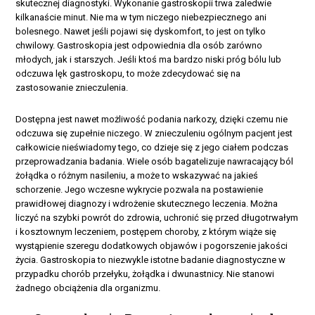
skutecznej diagnostyki. Wykonanie gastroskopii trwa zaledwie
kilkanaście minut. Nie ma w tym niczego niebezpiecznego ani
bolesnego. Nawet jeśli pojawi się dyskomfort, to jest on tylko
chwilowy. Gastroskopia jest odpowiednia dla osób zarówno
młodych, jak i starszych. Jeśli ktoś ma bardzo niski próg bólu lub
odczuwa lęk gastroskopu, to może zdecydować się na
zastosowanie znieczulenia.
Dostępna jest nawet możliwość podania narkozy, dzięki czemu nie
odczuwa się zupełnie niczego. W znieczuleniu ogólnym pacjent jest
całkowicie nieświadomy tego, co dzieje się z jego ciałem podczas
przeprowadzania badania. Wiele osób bagatelizuje nawracający ból
żołądka o różnym nasileniu, a może to wskazywać na jakieś
schorzenie. Jego wczesne wykrycie pozwala na postawienie
prawidłowej diagnozy i wdrożenie skutecznego leczenia. Można
liczyć na szybki powrót do zdrowia, uchronić się przed długotrwałym
i kosztownym leczeniem, postępem choroby, z którym wiąże się
wystąpienie szeregu dodatkowych objawów i pogorszenie jakości
życia. Gastroskopia to niezwykle istotne badanie diagnostyczne w
przypadku chorób przełyku, żołądka i dwunastnicy. Nie stanowi
żadnego obciążenia dla organizmu.