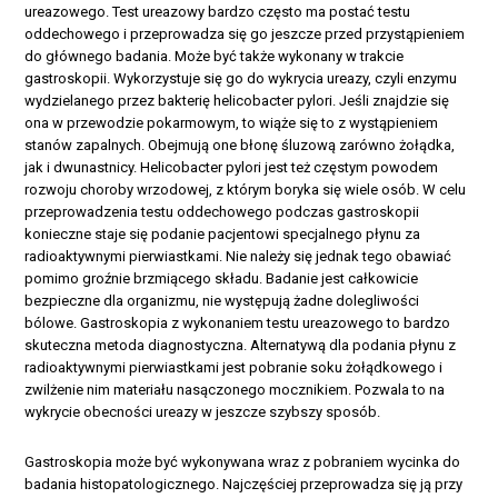
ureazowego. Test ureazowy bardzo często ma postać testu
oddechowego i przeprowadza się go jeszcze przed przystąpieniem
do głównego badania. Może być także wykonany w trakcie
gastroskopii. Wykorzystuje się go do wykrycia ureazy, czyli enzymu
wydzielanego przez bakterię helicobacter pylori. Jeśli znajdzie się
ona w przewodzie pokarmowym, to wiąże się to z wystąpieniem
stanów zapalnych. Obejmują one błonę śluzową zarówno żołądka,
jak i dwunastnicy. Helicobacter pylori jest też częstym powodem
rozwoju choroby wrzodowej, z którym boryka się wiele osób. W celu
przeprowadzenia testu oddechowego podczas gastroskopii
konieczne staje się podanie pacjentowi specjalnego płynu za
radioaktywnymi pierwiastkami. Nie należy się jednak tego obawiać
pomimo groźnie brzmiącego składu. Badanie jest całkowicie
bezpieczne dla organizmu, nie występują żadne dolegliwości
bólowe. Gastroskopia z wykonaniem testu ureazowego to bardzo
skuteczna metoda diagnostyczna. Alternatywą dla podania płynu z
radioaktywnymi pierwiastkami jest pobranie soku żołądkowego i
zwilżenie nim materiału nasączonego mocznikiem. Pozwala to na
wykrycie obecności ureazy w jeszcze szybszy sposób.
Gastroskopia może być wykonywana wraz z pobraniem wycinka do
badania histopatologicznego. Najczęściej przeprowadza się ją przy