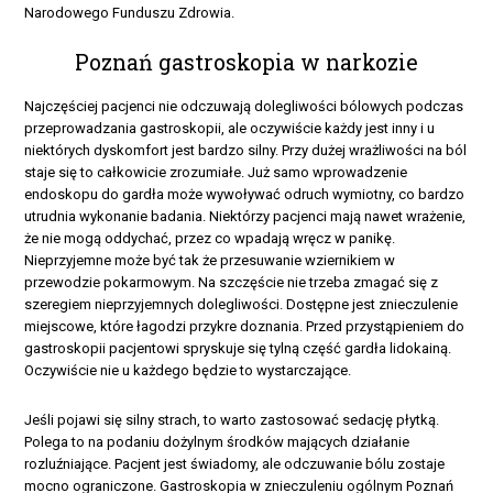
Narodowego Funduszu Zdrowia.
Poznań gastroskopia w narkozie
Najczęściej pacjenci nie odczuwają dolegliwości bólowych podczas
przeprowadzania gastroskopii, ale oczywiście każdy jest inny i u
niektórych dyskomfort jest bardzo silny. Przy dużej wrażliwości na ból
staje się to całkowicie zrozumiałe. Już samo wprowadzenie
endoskopu do gardła może wywoływać odruch wymiotny, co bardzo
utrudnia wykonanie badania. Niektórzy pacjenci mają nawet wrażenie,
że nie mogą oddychać, przez co wpadają wręcz w panikę.
Nieprzyjemne może być tak że przesuwanie wziernikiem w
przewodzie pokarmowym. Na szczęście nie trzeba zmagać się z
szeregiem nieprzyjemnych dolegliwości. Dostępne jest znieczulenie
miejscowe, które łagodzi przykre doznania. Przed przystąpieniem do
gastroskopii pacjentowi spryskuje się tylną część gardła lidokainą.
Oczywiście nie u każdego będzie to wystarczające.
Jeśli pojawi się silny strach, to warto zastosować sedację płytką.
Polega to na podaniu dożylnym środków mających działanie
rozluźniające. Pacjent jest świadomy, ale odczuwanie bólu zostaje
mocno ograniczone. Gastroskopia w znieczuleniu ogólnym Poznań