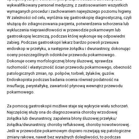
wykwalifikowany personel medyczny, z zastosowaniem wszystkich
wymaganych procedur i zachowaniem najwyższego poziomu higieny.
W zależności od celu, wyróżnia się gastroskopię diagnostyczną, czyli
służącą do zdiagnozowania pacjenta, potwierdzenia schorzenia lub
wykluczenia nieprawidłowości w przewodzie pokarmowym lub
gastroskopię leczniczą, podczas której wykonuje się odpowiedni
zabieg. Podczas gastroskopii lekarz bardzo powoli przesuwa
endoskop w przełyku, a następnie żołądku i dwunastnicy, dokonując
oceny poszczególnych odcinków przewodu pokarmowego.
Dokonuje oceny morfologicznej błony śluzowej, sprawdza
ruchomość i elastyczność ścian przewodu pokarmowego, obecność
patologicznych zmian, np. polipów, torbieli, żylaków, guzów.
Endoskopista podczas badania ocenia również podatność na
insuflację, perystaltykę, zawartość płynową wewnątrz przewodu
pokarmowego.
Za pomocą gastroskopii możliwe staje się wykrycie wielu schorzeń.
Najczęściej służy ona do diagnozowania choroby wrzodowej
żołądka lub dwunastnicy, zapalenia błony śluzowej przełyku/
żołądka/dwunastnicy, choroby refluksowej, choroby nowotworowej.
Jeśli w przewodzie pokarmowym dopiero rozwijają się patologiczne
zmiany rakowe, nawet bez wyraźnych dolegliwości, to podczas