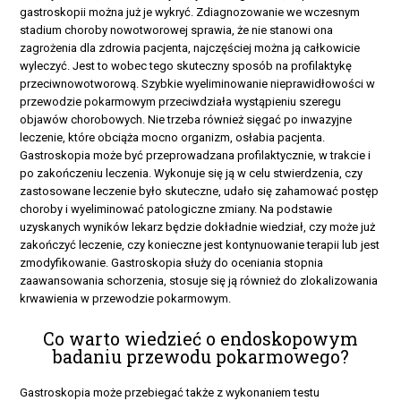
gastroskopii można już je wykryć. Zdiagnozowanie we wczesnym
stadium choroby nowotworowej sprawia, że nie stanowi ona
zagrożenia dla zdrowia pacjenta, najczęściej można ją całkowicie
wyleczyć. Jest to wobec tego skuteczny sposób na profilaktykę
przeciwnowotworową. Szybkie wyeliminowanie nieprawidłowości w
przewodzie pokarmowym przeciwdziała wystąpieniu szeregu
objawów chorobowych. Nie trzeba również sięgać po inwazyjne
leczenie, które obciąża mocno organizm, osłabia pacjenta.
Gastroskopia może być przeprowadzana profilaktycznie, w trakcie i
po zakończeniu leczenia. Wykonuje się ją w celu stwierdzenia, czy
zastosowane leczenie było skuteczne, udało się zahamować postęp
choroby i wyeliminować patologiczne zmiany. Na podstawie
uzyskanych wyników lekarz będzie dokładnie wiedział, czy może już
zakończyć leczenie, czy konieczne jest kontynuowanie terapii lub jest
zmodyfikowanie. Gastroskopia służy do oceniania stopnia
zaawansowania schorzenia, stosuje się ją również do zlokalizowania
krwawienia w przewodzie pokarmowym.
Co warto wiedzieć o endoskopowym
badaniu przewodu pokarmowego?
Gastroskopia może przebiegać także z wykonaniem testu