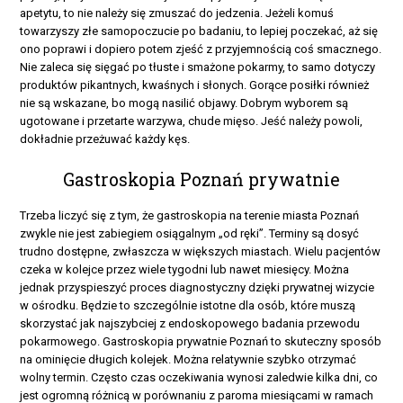
apetytu, to nie należy się zmuszać do jedzenia. Jeżeli komuś
towarzyszy złe samopoczucie po badaniu, to lepiej poczekać, aż się
ono poprawi i dopiero potem zjeść z przyjemnością coś smacznego.
Nie zaleca się sięgać po tłuste i smażone pokarmy, to samo dotyczy
produktów pikantnych, kwaśnych i słonych. Gorące posiłki również
nie są wskazane, bo mogą nasilić objawy. Dobrym wyborem są
ugotowane i przetarte warzywa, chude mięso. Jeść należy powoli,
dokładnie przeżuwać każdy kęs.
Gastroskopia Poznań prywatnie
Trzeba liczyć się z tym, że gastroskopia na terenie miasta Poznań
zwykle nie jest zabiegiem osiągalnym „od ręki”. Terminy są dosyć
trudno dostępne, zwłaszcza w większych miastach. Wielu pacjentów
czeka w kolejce przez wiele tygodni lub nawet miesięcy. Można
jednak przyspieszyć proces diagnostyczny dzięki prywatnej wizycie
w ośrodku. Będzie to szczególnie istotne dla osób, które muszą
skorzystać jak najszybciej z endoskopowego badania przewodu
pokarmowego. Gastroskopia prywatnie Poznań to skuteczny sposób
na ominięcie długich kolejek. Można relatywnie szybko otrzymać
wolny termin. Często czas oczekiwania wynosi zaledwie kilka dni, co
jest ogromną różnicą w porównaniu z paroma miesiącami w ramach