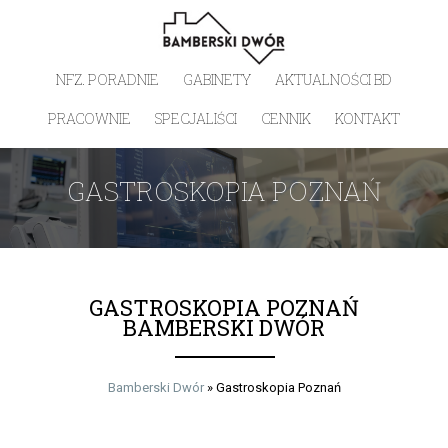
NFZ. PORADNIE
GABINETY
AKTUALNOŚCI BD
PRACOWNIE
SPECJALIŚCI
CENNIK
KONTAKT
GASTROSKOPIA POZNAŃ
GASTROSKOPIA POZNAŃ
BAMBERSKI DWÓR
Bamberski Dwór
»
Gastroskopia Poznań