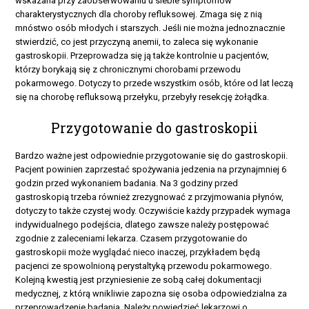
wskazana przy zaobserwowaniu u siebie symptomów
charakterystycznych dla choroby refluksowej. Zmaga się z nią
mnóstwo osób młodych i starszych. Jeśli nie można jednoznacznie
stwierdzić, co jest przyczyną anemii, to zaleca się wykonanie
gastroskopii. Przeprowadza się ją także kontrolnie u pacjentów,
którzy borykają się z chronicznymi chorobami przewodu
pokarmowego. Dotyczy to przede wszystkim osób, które od lat leczą
się na chorobę refluksową przełyku, przebyły resekcję żołądka.
Przygotowanie do gastroskopii
Bardzo ważne jest odpowiednie przygotowanie się do gastroskopii.
Pacjent powinien zaprzestać spożywania jedzenia na przynajmniej 6
godzin przed wykonaniem badania. Na 3 godziny przed
gastroskopią trzeba również zrezygnować z przyjmowania płynów,
dotyczy to także czystej wody. Oczywiście każdy przypadek wymaga
indywidualnego podejścia, dlatego zawsze należy postępować
zgodnie z zaleceniami lekarza. Czasem przygotowanie do
gastroskopii może wyglądać nieco inaczej, przykładem będą
pacjenci ze spowolnioną perystaltyką przewodu pokarmowego.
Kolejną kwestią jest przyniesienie ze sobą całej dokumentacji
medycznej, z którą wnikliwie zapozna się osoba odpowiedzialna za
przeprowadzenie badania. Należy powiedzieć lekarzowi o