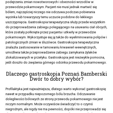
podejrzeniu zmian nowotworowych i obecności wrzodów w
przewodzie pokarmowym. Pacjent nie musi jednak martwić się
bólem, najczęściej niczego nie odczuwa podczas pobierania
wycinka lub towarzyszy temu uczucie podobne do lekkiego
uszczypnięcia. Gastroskopia terapeutyczna służy przede wszystkim
do przeprowadzenia zabiegu polegającego na usuwaniu ciał obcych,
które zostały połknięte przez pacjenta i utkwiły w przewodzie
pokarmowym. Wykorzystuje się ją także do wyeliminowania polipów i
patologicznych zmian w śluzówce. Gastroskopia terapeutyczna
znalazła zastosowanie w tamowaniu krwawień wewnętrznych,
umożliwia także przeprowadzenie zabiegu zamykania żylaków
zlokalizowanych w przełyku. Gastroskopia jest niezwykle pomocna,
jeśli doszło do zwężenia górnego odcinka przewodu pokarmowego.
Dlaczego gastroskopia Poznań Bamberski
Dwór to dobry wybór?
Profilaktyka jest najważniejsza, dlatego warto wykonać gastroskopię
nawet w przypadku niepozornego bólu brzucha. Odczuwanie
dolegliwości bólowych ze strony przewodu pokarmowego nie jest
niczym normalnym. Może oczywiście świadczyć to o czymś
niegroźnym, ale nigdy nie ma pewności, dopóki nie przeprowadzi się