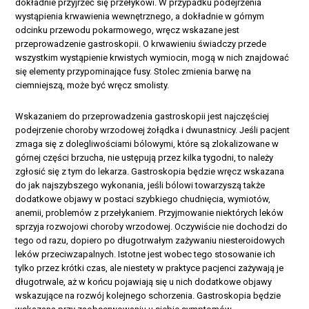
dokładnie przyjrzeć się przełykowi. W przypadku podejrzenia
wystąpienia krwawienia wewnętrznego, a dokładnie w górnym
odcinku przewodu pokarmowego, wręcz wskazane jest
przeprowadzenie gastroskopii. O krwawieniu świadczy przede
wszystkim wystąpienie krwistych wymiocin, mogą w nich znajdować
się elementy przypominające fusy. Stolec zmienia barwę na
ciemniejszą, może być wręcz smolisty.
Wskazaniem do przeprowadzenia gastroskopii jest najczęściej
podejrzenie choroby wrzodowej żołądka i dwunastnicy. Jeśli pacjent
zmaga się z dolegliwościami bólowymi, które są zlokalizowane w
górnej części brzucha, nie ustępują przez kilka tygodni, to należy
zgłosić się z tym do lekarza. Gastroskopia będzie wręcz wskazana
do jak najszybszego wykonania, jeśli bólowi towarzyszą także
dodatkowe objawy w postaci szybkiego chudnięcia, wymiotów,
anemii, problemów z przełykaniem. Przyjmowanie niektórych leków
sprzyja rozwojowi choroby wrzodowej. Oczywiście nie dochodzi do
tego od razu, dopiero po długotrwałym zażywaniu niesteroidowych
leków przeciwzapalnych. Istotne jest wobec tego stosowanie ich
tylko przez krótki czas, ale niestety w praktyce pacjenci zażywają je
długotrwale, aż w końcu pojawiają się u nich dodatkowe objawy
wskazujące na rozwój kolejnego schorzenia. Gastroskopia będzie