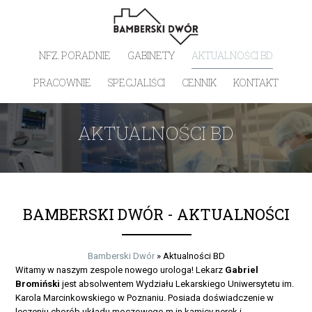
NFZ. PORADNIE
GABINETY
AKTUALNOŚCI BD
PRACOWNIE
SPECJALIŚCI
CENNIK
KONTAKT
AKTUALNOŚCI BD
BAMBERSKI DWÓR - AKTUALNOŚCI
Bamberski Dwór
»
Aktualności BD
Witamy w naszym zespole nowego urologa! Lekarz
Gabriel
Bromiński
jest absolwentem Wydziału Lekarskiego Uniwersytetu im.
Karola Marcinkowskiego w Poznaniu. Posiada doświadczenie w
leczeniu chorób układu moczowego m.in kamicy nerek i