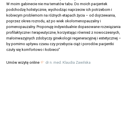
W moim gabinecie nie ma tematów tabu. Do moich pacjentek
podchodzę holistycznie, wychodząc naprzeciw ich potrzebom i
kobiecym problemom na różnych etapach życia – od dojrzewania,
poprzez okres rozrodu, aż po wiek okołomenopauzalny i
pomenopauzalny. Proponuję indywidualnie dopasowane rozwiązania
profilaktyczne i terapeutyczne, korzystając również z nowoczesnych,
małoinwazyjnych zdobyczy ginekologii regeneracyjnej i estetycznej –
by pomimo upływu czasu czy przebycia ciąż i porodów pacjentki
czuły się komfortowo i kobieco”
Umów wizytę online
dr n. med. Klaudia Zawilska