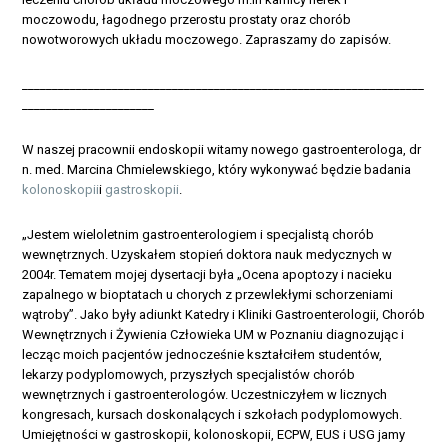
moczowodu, łagodnego przerostu prostaty oraz chorób
nowotworowych układu moczowego. Zapraszamy do zapisów.
___________________________________________________________________
______________________
W naszej pracownii endoskopii witamy nowego gastroenterologa, dr
n. med. Marcina Chmielewskiego, który wykonywać będzie badania
kolonoskopii
i
gastroskopii
.
„Jestem wieloletnim gastroenterologiem i specjalistą chorób
wewnętrznych. Uzyskałem stopień doktora nauk medycznych w
2004r. Tematem mojej dysertacji była „Ocena apoptozy i nacieku
zapalnego w bioptatach u chorych z przewlekłymi schorzeniami
wątroby”. Jako były adiunkt Katedry i Kliniki Gastroenterologii, Chorób
Wewnętrznych i Żywienia Człowieka UM w Poznaniu diagnozując i
lecząc moich pacjentów jednocześnie kształciłem studentów,
lekarzy podyplomowych, przyszłych specjalistów chorób
wewnętrznych i gastroenterologów. Uczestniczyłem w licznych
kongresach, kursach doskonalących i szkołach podyplomowych.
Umiejętności w gastroskopii, kolonoskopii, ECPW, EUS i USG jamy