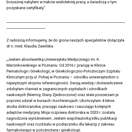
brzusznej nabyłem w trakcie wieloletniej pracy, a świadczą o tym
pozyskane certyfikaty.”
___________________________________________________________________
______________________
Z radością informujemy, że do grona naszych specjalistów dołączyła
dr n. med. Klaudia Zawilska.
„Jestem absolwentką Uniwersytetu Medycznego im. K.
Marcinkowskiego w Poznaniu. Od 2016 r. pracuję w Klinice
Perinatologii i Ginekologii, w Ginekologiczno-Położniczym Szpitalu
Klinicznym przy ul. Polnej w Poznaniu – ośrodku uniwersyteckim o
najwyższym stopniu referencyjności. Swoją wiedzę i doświadczenie
zdobyłam również w zagranicznych szpitalach i ośrodkach
naukowych (Niemcy, Stany Zjednoczone) oraz stale poszerzam je
poprzez udział w kursach i konferencjach. Ukończyłam 4-letnie
studia doktoranckie, pracując naukowo i nauczając kolejnych
adeptów medycyny. Moja rozprawa doktorska w 2023 r. została
nagrodzona wyróżnieniem. Jestem współautorką kilku publikacji
naukowych oraz rozdziału w podręczniku dla lekarzy z zakresu
farmakoterapii w położnictwie i ginekologii.